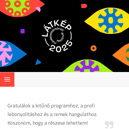
 programhoz, a profi
Hatalmas összetartó erej
a remek hangulathoz.
konferenciának! Márpedi
észese lehettem!
nagyobb szükség van a szo