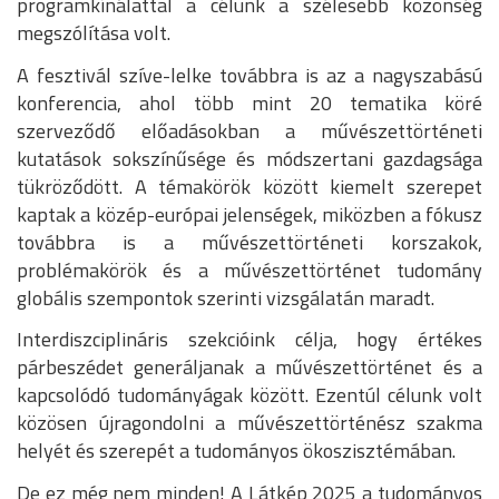
programkínálattal a célunk a szélesebb közönség
megszólítása volt.
A fesztivál szíve-lelke továbbra is az a nagyszabású
konferencia, ahol több mint 20 tematika köré
szerveződő előadásokban a művészettörténeti
kutatások sokszínűsége és módszertani gazdagsága
tükröződött. A témakörök között kiemelt szerepet
kaptak a közép-európai jelenségek, miközben a fókusz
továbbra is a művészettörténeti korszakok,
problémakörök és a művészettörténet tudomány
globális szempontok szerinti vizsgálatán maradt.
Interdiszciplináris szekcióink célja, hogy értékes
párbeszédet generáljanak a művészettörténet és a
kapcsolódó tudományágak között. Ezentúl célunk volt
közösen újragondolni a művészettörténész szakma
helyét és szerepét a tudományos ökoszisztémában.
De ez még nem minden! A Látkép 2025 a tudományos