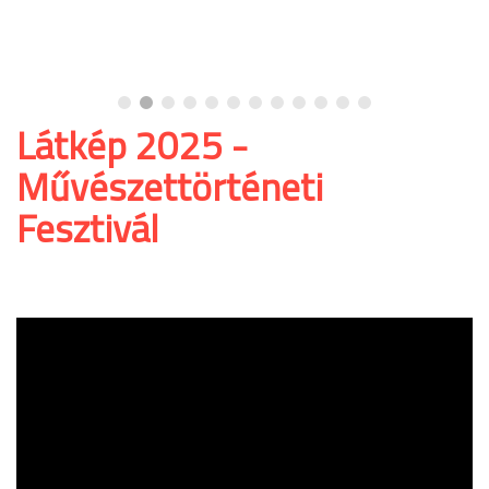
hogy lássuk, ugyanabban 
Látkép 2025 -
Művészettörténeti
Fesztivál